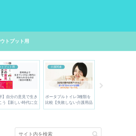
ウトプット用
ウトプット用
介護関連
柔整、鍼灸
評】自分の意見で生き
ポータブルトイレ3種類を
【整骨＆あはき院】
こう【新しい時代に立
比較【失敗しない介護用品
策？迷惑防止機能付
かうための1冊】
選び】
を導入した結果は？