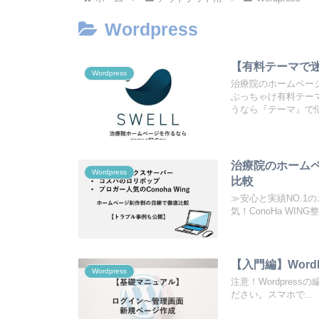
Wordpress
【有料テーマで迷
Wordpress
治療院のホームページ
ぶっちゃけ有料テーマ
うなら『テーマ』で
治療院のホーム
Wordpress
比較
≫安心と実績NO.
気！ConoHa WING整.
【入門編】Wor
Wordpress
注意！Wordpres
ださい。スマホで...