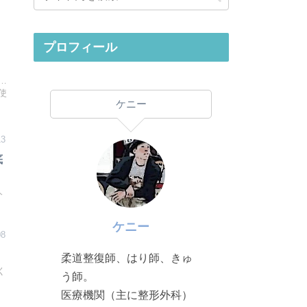
プロフィール
…
使
ケニー
13
底
人
ケニー
08
柔道整復師、はり師、きゅ
く
う師。
医療機関（主に整形外科）