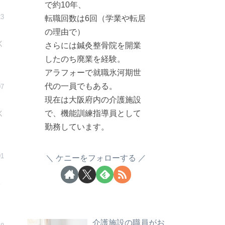
で約10年、
23
転職回数は6回（学業や転居
の理由で）
く
さらには鍼灸整骨院を開業
したのち廃業を経験。
アラフォーで就職氷河期世
代の一員でもある。
07
現在は大阪府内の介護施設
で、機能訓練指導員として
く
勤務しています。
01
ケニーをフォローする
ス
介護施設の職員がお