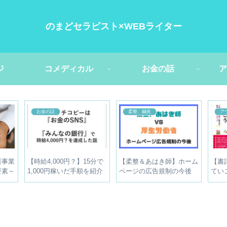
のまどセラピスト×WEBライター
ジ
コメディカル
お金の話
ア
お金の話
柔整、鍼灸
ア
護事業
【時給4,000円？】15分で
【柔整＆あはき師】ホーム
【書
要素～
1,000円稼いだ手順を紹介
ページの広告規制の今後
てい
】
【セミナーの交通費に】
は？【口コミはNGです】
ち向