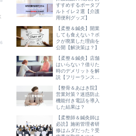
18
すすめするポータブ
ルトイレ２選【介護
く
用便利グッズ】
【柔整＆鍼灸】開業
しても食えない？ボ
クが廃業した理由を
16
公開【解決策は？】
【柔整＆鍼灸】店舗
はいらない？借りた
時のデメリットを解
説【フリーランス志
望は必読】
【整骨＆あはき院】
営業対策？迷惑防止
機能付き電話を導入
した結果は？
【柔整師＆鍼灸師は
必読】施術管理者研
修はムダだった？受