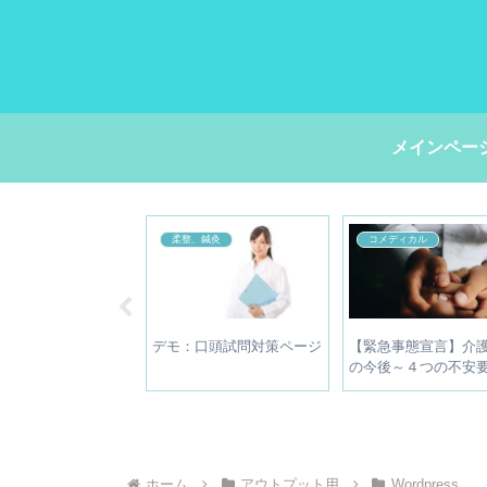
メインペー
、鍼灸
柔整、鍼灸
コメディカル
＆問い合わせゼ
デモ：口頭試問対策ページ
【緊急事態宣言】介
ポータルサイトの登
の今後～４つの不安
除すべき3つの理
【奉仕の精神は限界
イビジネスにコミッ
う
ホーム
アウトプット用
Wordpress