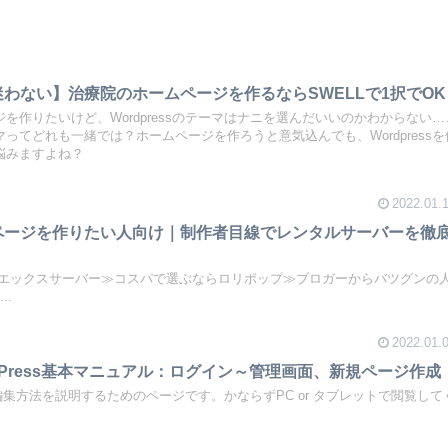
わない】治療院のホームページを作るならSWELLで1択でOK
を作りたいけど、Wordpressのテーマはナニを選んだいいのかわからない…
ってどれも一緒では？ホームページを作ろうと意気込んでも、Wordpressを
悩みますよね？
2022.01.
ページを作りたい人向け｜制作者目線でレンタルサーバーを徹
1のエックスサーバー≫コスパで選ぶならロリポップ≫ブロガーからバツグンの
..
2022.01.
dPress基本マニュアル：ログイン～管理画面、新規ページ作成
sの編集方法を説明するためのページです。かならずPC or タブレットで閲覧して