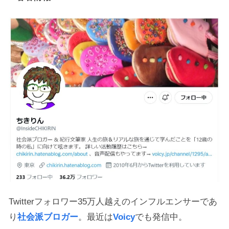
Twitterフォロワー35万人越えのインフルエンサーであ
り
社会派ブロガー
。最近は
Voicy
でも発信中。