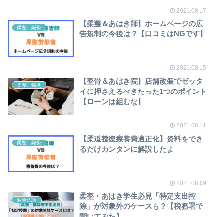
2021.08.17
【柔整＆あはき師】ホームページの広
柔整、鍼灸
告規制の今後は？【口コミはNGです】
2021.08.15
【整骨＆あはき院】店舗改装でゼッタ
柔整、鍼灸
イに押さえるべきたった1つのポイント
【ローンは組むな】
2021.08.11
【柔道整復療養費適正化】資料をでき
柔整、鍼灸
るだけカンタンに解説したよ
2021.08.09
柔整・あはき学生必見「特定支出控
お金の話
除」が対象外のケースも？【税務署で
聞いてみた】