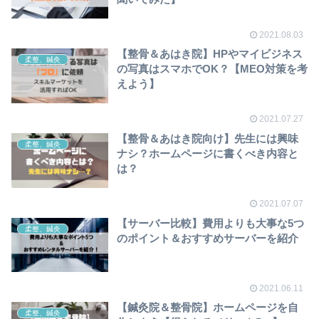
2021.08.03
【整骨＆あはき院】HPやマイビジネス
柔整、鍼灸
の写真はスマホでOK？【MEO対策を考
えよう】
2021.07.27
【整骨＆あはき院向け】先生には興味
柔整、鍼灸
ナシ？ホームページに書くべき内容と
は？
2021.07.07
【サーバー比較】費用よりも大事な5つ
柔整、鍼灸
のポイント＆おすすめサーバーを紹介
2021.06.11
【鍼灸院＆整骨院】ホームページを自
柔整、鍼灸