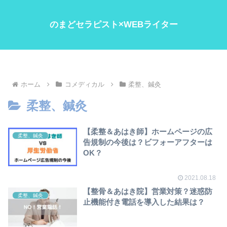
のまどセラピスト×WEBライター
ホーム
コメディカル
柔整、鍼灸
柔整、鍼灸
【柔整＆あはき師】ホームページの広
柔整、鍼灸
告規制の今後は？ビフォーアフターは
OK？
2021.08.18
【整骨＆あはき院】営業対策？迷惑防
柔整、鍼灸
止機能付き電話を導入した結果は？