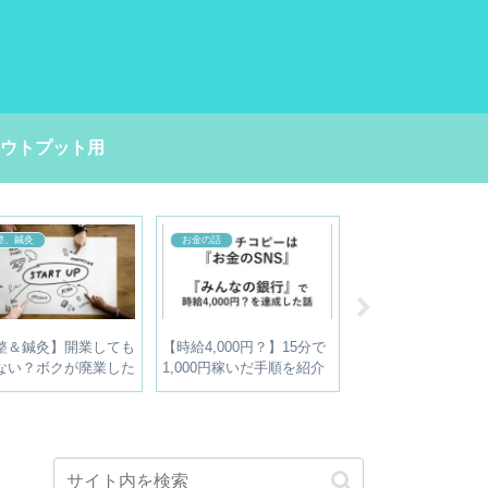
ウトプット用
連
Wordpress
介護関連
設の職員がおすすめ
WordPress基本マニュア
ポータブルトイレ3種
ータブルトイレ２選
ル：メニューの設定方法
比較【失敗しない介護
用便利グッズ】
選び】