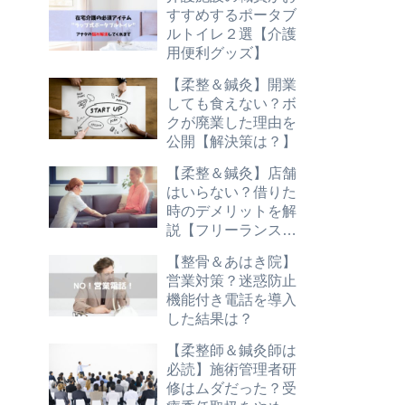
すすめするポータブ
ルトイレ２選【介護
用便利グッズ】
【柔整＆鍼灸】開業
しても食えない？ボ
クが廃業した理由を
公開【解決策は？】
【柔整＆鍼灸】店舗
はいらない？借りた
時のデメリットを解
説【フリーランス志
望は必読】
【整骨＆あはき院】
営業対策？迷惑防止
機能付き電話を導入
した結果は？
【柔整師＆鍼灸師は
必読】施術管理者研
修はムダだった？受