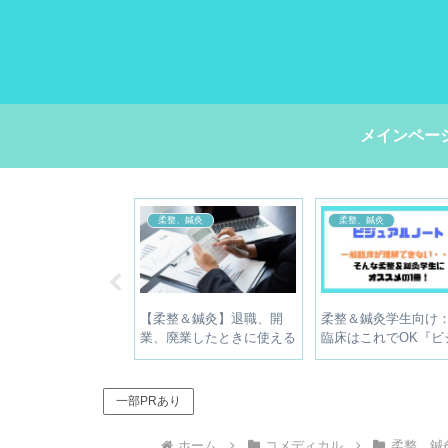
メインペー
ット用
柔整、鍼灸
お金の話
自分の意見で生き
【柔整＆鍼灸】開業しても
【時給4,000円？】15分
【新しい時代に立
食えない？ボクが廃業した
1,000円稼いだ手順を紹
ための1冊】
理由を公開【解決策は？】
【セミナーの交通費に】
一部PRあり
ホーム
コメディカル
柔整、鍼