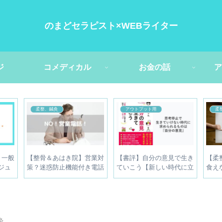
のまどセラピスト×WEBライター
ジ
コメディカル
お金の話
ア
柔整、鍼灸
介護関連
介護関
で
【たった5分で登録可
介護の仕事は生産性が低
介護施
介
能？】無料で入れる保険
い？←無視してオッケーで
するポ
『フリーナンスのあんしん
す
【介護
補償』とは？
灸