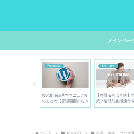
メインペー
、鍼灸
Wordpress
柔整、鍼灸
＆鍼灸】退職、開
WordPress基本マニュアル
【整骨＆あはき院】
業したときに使える
のまとめ【管理画面からペ
策？迷惑防止機能付
な制度を紹介するよ
ージ作成まで】
を導入した結果は？
ホーム
お金の話
起業、副業、ブログ