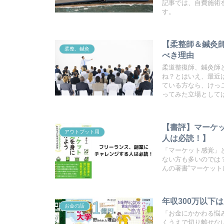
記事では、自費施術
す。
【柔整師＆鍼灸
柔整、鍼灸
べき理由
柔道整復師、鍼灸師
ね？とはいえ、最近
ている方なら、けっ
ってみた立場として
【書評】マーケ
アウトプット用
人は必読！】
「マーケット感覚」
ない方も多いのでは
んの著書”マーケット
年収300万以下
お金の話
「お金にかかわる悩
くうえで切り離せな