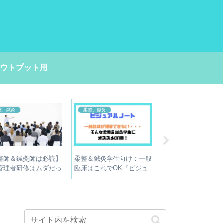
ウトプット用
整、鍼灸
柔整、鍼灸
お金の話
整師＆鍼灸師は必読】
柔整＆鍼灸学生向け：一般
患者や利用者から「
管理者研修はムダだっ
臨床はこれでOK『ビジュ
を渡されそうになっ
受療委任取扱をやめる
アルノート』を徹底レビュ
の心理と対処法
理由
ー