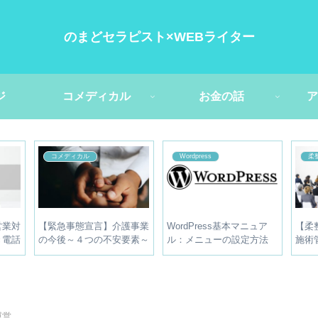
のまどセラピスト×WEBライター
ジ
コメディカル
お金の話
ア
コメディカル
Wordpress
柔
営業対
【緊急事態宣言】介護事業
WordPress基本マニュア
【柔
き電話
の今後～４つの不安要素～
ル：メニューの設定方法
施術
【奉仕の精神は限界】
た？
べき
運営