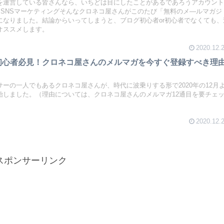
を運営している皆さんなら、いちどは目にしたことがあるであろうアカウン
×SNSマーケティングそんなクロネコ屋さんがこのたび「無料のメ―ルマガジ
になりました。結論からいってしまうと、ブログ初心者or初心者でなくても、
オススメします。
2020.12.
初心者必見！クロネコ屋さんのメルマガを今すぐ登録すべき理
ーの一人でもあるクロネコ屋さんが、時代に波乗りする形で2020年の12月
始しました。（理由については、クロネコ屋さんのメルマガ12通目を要チェ
2020.12.
スポンサーリンク