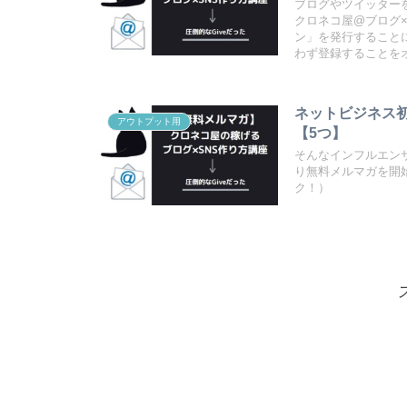
ブログやツイッター
クロネコ屋@ブログ
ン」を発行すること
わず登録することを
ネットビジネス
アウトプット用
【5つ】
そんなインフルエンサ
り無料メルマガを開
ク！）