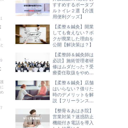
すすめするポータブ
ルトイレ２選【介護
用便利グッズ】
31
は
【柔整＆鍼灸】開業
しても食えない？ボ
クが廃業した理由を
が
公開【解決策は？】
こと
【柔整師＆鍼灸師は
必読】施術管理者研
29
修はムダだった？受
に
療委任取扱をやめる
べき理由
【柔整＆鍼灸】店舗
介護
由に
はいらない？借りた
高め
時のデメリットを解
説【フリーランス志
望は必読】
27
【整骨＆あはき院】
営業対策？迷惑防止
機能付き電話を導入