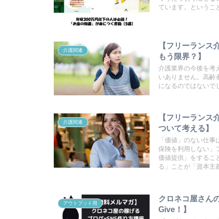
ています。というこ
【フリーランス
介護関連
もう限界？】
介護業界の今後を考
いありません。高齢
になるのではないで
【フリーランス
介護関連
ついて考える】
「価値」のない仕事
保険を利用しない」
価値提供」をするこ
る」ことが「資本主
クロネコ屋さん
アウトプット用
Give！】