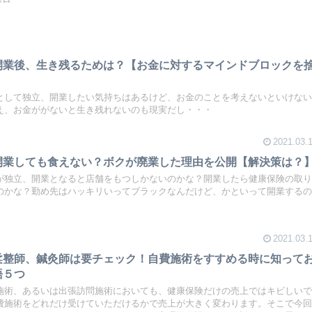
開業後、生き残るためは？【お金に対するマインドブロックを
として独立、開業したい気持ちはあるけど、お金のことを考えないといけな
え、お金ががないと生き残れないのも現実だし・・・
2021.03.
開業しても食えない？ボクが廃業した理由を公開【解決策は？
が独立、開業となると店舗をもつしかないのかな？開業したら健康保険の取
のかな？勤め先はハッキリいってブラックなんだけど、かといって開業する
2021.03.
柔整師、鍼灸師は要チェック！自費施術をすすめる時に知って
語５つ
施術、あるいは出張訪問施術においても、健康保険だけの売上ではキビしい
費施術をどれだけ受けていただけるかで売上が大きく変わります。そこで今