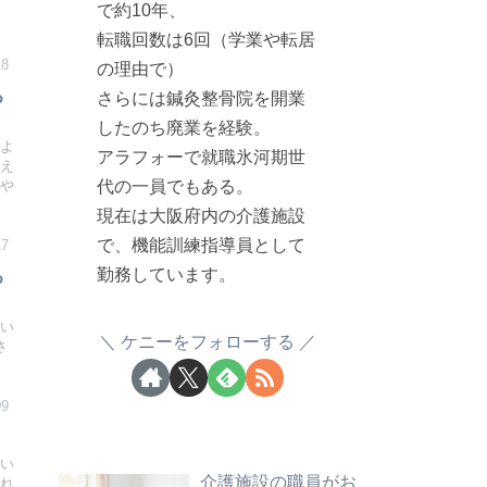
ま
で約10年、
転職回数は6回（学業や転居
18
の理由で）
る
さらには鍼灸整骨院を開業
したのち廃業を経験。
いよ
アラフォーで就職氷河期世
考え
代の一員でもある。
をや
現在は大阪府内の介護施設
で、機能訓練指導員として
17
勤務しています。
る
てい
ケニーをフォローする
さ
09
てい
介護施設の職員がお
され