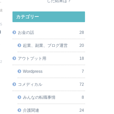
した結果は？
ト。
迷
カテゴリー
25
由
お金の話
28
よ
起業、副業、ブログ運営
20
ッ
アウトプット用
18
22
Wordpress
7
コメディカル
72
みんなの転職事情
8
介護関連
24