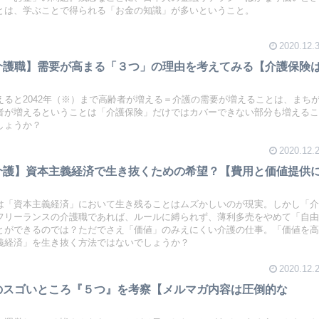
とは、学ぶことで得られる「お金の知識」が多いということ。
2020.12.
介護職】需要が高まる「３つ」の理由を考えてみる【介護保険
えると2042年（※）まで高齢者が増える＝介護の需要が増えることは、まち
者が増えるということは「介護保険」だけではカバーできない部分も増える
しょうか？
2020.12.
介護】資本主義経済で生き抜くための希望？【費用と価値提供
は「資本主義経済」において生き残ることはムズかしいのが現実。しかし「
フリーランスの介護職であれば、ルールに縛られず、薄利多売をやめて「自
とができるのでは？ただでさえ「価値」のみえにくい介護の仕事。「価値を
義経済」を生き抜く方法ではないでしょうか？
2020.12.
のスゴいところ『５つ』を考察【メルマガ内容は圧倒的な