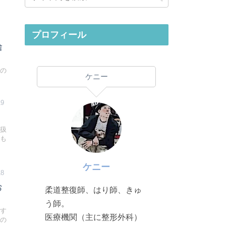
プロフィール
捨
いの
ケニー
19
】
り扱
のも
ケニー
18
お
柔道整復師、はり師、きゅ
う師。
です
医療機関（主に整形外科）
回の