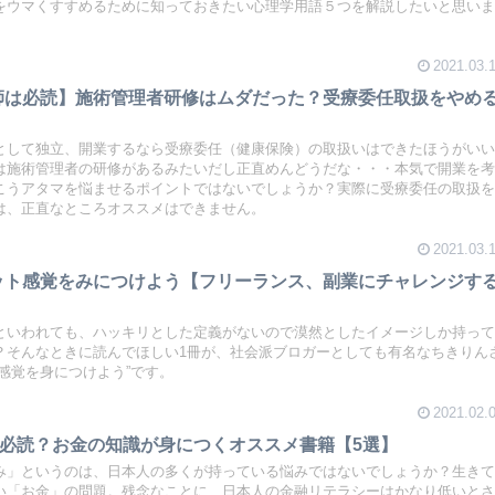
をウマくすすめるために知っておきたい心理学用語５つを解説したいと思い
2021.03.
師は必読】施術管理者研修はムダだった？受療委任取扱をやめ
として独立、開業するなら受療委任（健康保険）の取扱いはできたほうがい
は施術管理者の研修があるみたいだし正直めんどうだな・・・本気で開業を
こうアタマを悩ませるポイントではないでしょうか？実際に受療委任の取扱
は、正直なところオススメはできません。
2021.03.
ット感覚をみにつけよう【フリーランス、副業にチャレンジす
といわれても、ハッキリとした定義がないので漠然としたイメージしか持っ
？そんなときに読んでほしい1冊が、社会派ブロガーとしても有名なちきりん
感覚を身につけよう”です。
2021.02.
は必読？お金の知識が身につくオススメ書籍【5選】
み」というのは、日本人の多くが持っている悩みではないでしょうか？生き
い「お金」の問題。残念なことに、日本人の金融リテラシーはかなり低いと