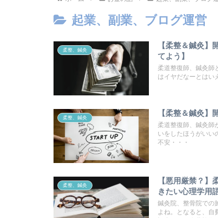
起業、副業、ブログ運営
【柔整＆鍼灸】
柔整、鍼灸
てよう】
柔道整復師、鍼灸師
はイヤだなーとはい
【柔整＆鍼灸】
柔整、鍼灸
柔道整復師、鍼灸師
いをしたほうがいい
不安・・・
【悪用厳禁？】
柔整、鍼灸
きたい心理学用
鍼灸院、整骨院での
よね。となると、自