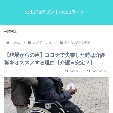
のまどセラピスト×WEBライター
一部PRあり
ホーム
コメディカル
みんなの転職事情
【現場からの声】コロナで失業した時は介護
職をオススメする理由【介護＝安定？】
2020.07.22
2020.12.08