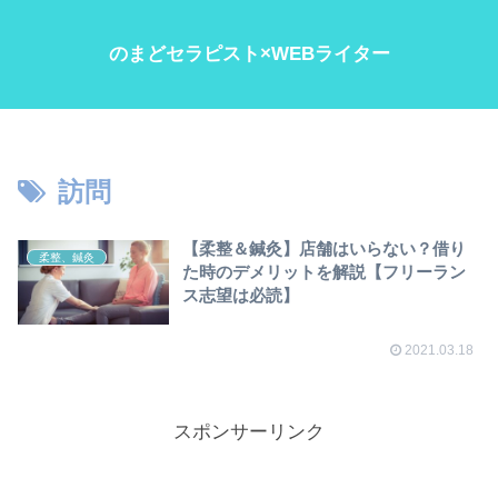
のまどセラピスト×WEBライター
訪問
【柔整＆鍼灸】店舗はいらない？借り
柔整、鍼灸
た時のデメリットを解説【フリーラン
ス志望は必読】
2021.03.18
スポンサーリンク